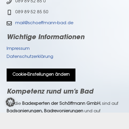
089 89 52 85 0
089 89 52 85 50
mail@schoeffmann-bad.de
Wichtige Informationen
Impressum
Datenschutzerklärung
Cookie-Einstellungen ändern
Kompetenz rund um’s Bad
Wir, die
Badexperten der Schöffmann GmbH
, sind auf
Badsanierungen,
Badrevonierungen
und auf
barrierefreie Badgestaltung
spezialisiert. Genießen Sie
unseren professionellen Service – alles aus einer Hand